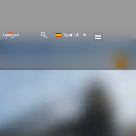
Ir
al
contenido
Spanish
Menú
Buscar
en