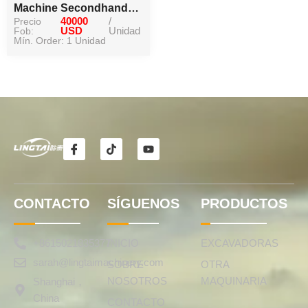
Machine Secondhand
Precio
40000
/
CAT D7G Crawler
Fob:
USD
Unidad
Bulldozer de alta calidad
Mín. Order: 1 Unidad
con motor original para
la venta caliente
I
T
Y
c
i
o
o
k
u
n
t
t
o
o
u
-
k
b
CONTACTO
SÍGUENOS
PRODUCTOS
f
e
a
c
e
+8615021835377
INICIO
EXCAVADORAS
b
sarah@lingtaimachinery.com
o
SOBRE
OTRA
o
NOSOTROS
MAQUINARIA
Shanghai，
k
China
CONTACTO