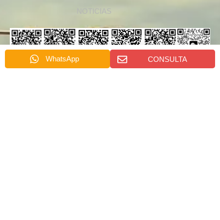
NOTICIAS
WhatsApp
CONSULTA
Whatsapp
Whatsapp
Whatsapp
Whatsapp
Wechat
Whatsapp
de
de
de
de
de Dino
de Alora
Emily
Rachel
Nydia
Cindy
Wang
ENVÍANOS UN MENSAJE
名
称
*
电