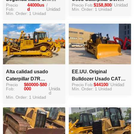
Precio
44000us
/
Precio Fob:
$158,800
/ Unidad
D6R Bulldozer
Bulldozer Cat D9 Dozer
Fob:
d
Unidad
Mín. Order: 1 Unidad
Caterpillar D6R Dozer en
Mín. Order: 1 Unidad
está en stock
Venta en Buen Estado
Alta calidad usado
EE.UU. Original
Caterpillar D7R
Bulldozer Usado CAT
Precio
$60000-$80
/
Precio Fob:
$44100
/ Unidad
Bulldozer para la venta
D8R Crawler Bulldozer
Fob:
000
Unida
Mín. Order: 1 Unidad
caliente
d
Caterpillar de alta
Mín. Order: 1 Unidad
calidad de segunda
mano precio barato spot
mercancías para la
venta caliente