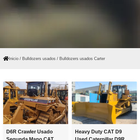
Inicio
/
Bulldozers usados
/ Bulldozers usados Carter
D6R Crawler Usado
Heavy Duty CAT D9
Segunda Mano CAT
Used Caterpillar D9R