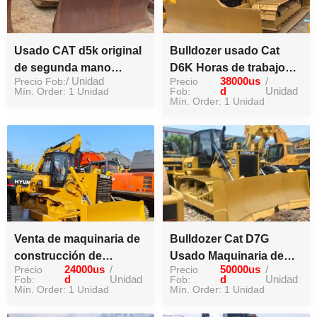
Usado CAT d5k original
Bulldozer usado Cat
de segunda mano
D6K Horas de trabajo
Precio Fob:
/ Unidad
Precio
38000us
/
bulldozer en alto
bajas Bulldozer de alta
Mín. Order: 1 Unidad
Fob:
d
Unidad
perfprmance
calidad
Mín. Order: 1 Unidad
Venta de maquinaria de
Bulldozer Cat D7G
construcción de
Usado Maquinaria de
Precio
24000us
/
Precio
50000us
/
segunda mano CAT d7g
Construcción Grande de
Fob:
d
Unidad
Fob:
d
Unidad
bulldozer
Mín. Order: 1 Unidad
Segunda Mano
Mín. Order: 1 Unidad