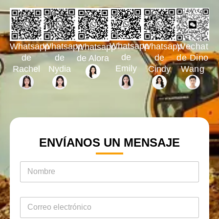
Whatsapp
Whatsapp
Whatsapp
Whatsapp
Wechat
Whatsapp
de
de
de
de
de Dino
de Alora
Emily
Rachel
Nydia
Cindy
Wang
ENVÍANOS UN MENSAJE
名
称
*
电
邮