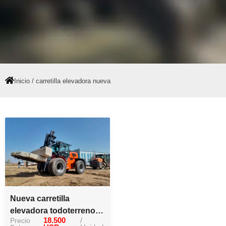
Inicio
/ carretilla elevadora nueva
Nueva carretilla
elevadora todoterreno
Precio
18.500
/
marca china de 7