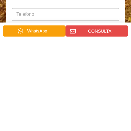
*
电
话
*
电
电
WhatsApp
CONSULTA
消
邮
邮
息
电
询
*
话
盘
消
页
息
面
*
Enviar
2024 Shanghai Lingtai Construction Machinery Co.
Política de privacidad