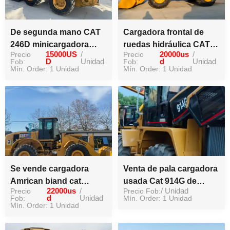
De segunda mano CAT
Cargadora frontal de
246D minicargadora
ruedas hidráulica CAT
Precio
15000US
/
Precio
20000us
/
original de alta eficiencia
966H original de
Fob:
D
Unidad
Fob:
d
Unidad
de trabajo bajo precio es
Mín. Order: 1 Unidad
segunda mano de la
Mín. Order: 1 Unidad
para la venta
mejor marca
Se vende cargadora
Venta de pala cargadora
Amrican biand cat
usada Cat 914G de
Precio
22000us
/
Precio Fob:
/ Unidad
950GC de segunda
segunda mano de 2,5
Fob:
d
Unidad
Mín. Order: 1 Unidad
mano
Mín. Order: 1 Unidad
toneladas