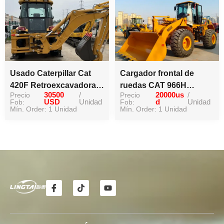
Usado Caterpillar Cat
Cargador frontal de
420F Retroexcavadora
ruedas CAT 966H
Precio
30500
/
Precio
20000us
/
Cargadora 420F para la
hidráulico original
Fob:
USD
Unidad
Fob:
d
Unidad
venta buena
Mín. Order: 1 Unidad
usado
Mín. Order: 1 Unidad
I
T
Y
c
i
o
o
k
u
n
t
t
o
o
u
-
k
b