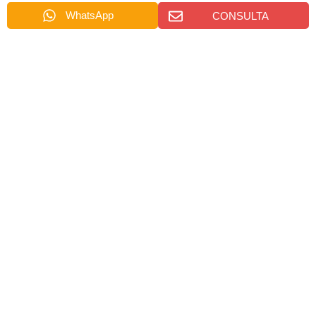
WhatsApp
CONSULTA
ENVÍANOS UN MENSAJE
名
称
*
电
邮
*
电
话
*
询
消
盘
息
页
*
面
*
电