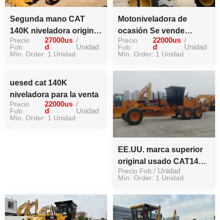
Segunda mano CAT
Motoniveladora de
140K niveladora original
ocasión Se vende
Precio
27000us
/
Precio
22000us
/
de alta eficiencia de
motoniveladora 140h de
Fob:
d
Unidad
Fob:
d
Unidad
trabajo famosa marca
Mín. Order: 1 Unidad
segunda mano
Mín. Order: 1 Unidad
está a la venta
uesed cat 140K
niveladora para la venta
Precio
22000us
/
Fob:
d
Unidad
Mín. Order: 1 Unidad
EE.UU. marca superior
original usado CAT140H
Precio Fob:
/ Unidad
niveladora de segunda
Mín. Order: 1 Unidad
mano CAT niveladora en
stock para la venta
caliente