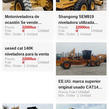
Motoniveladora de
Shangong SEM919
ocasión Se vende
niveladora utilizada
Precio
22000us
/
Precio
22000us
/
motoniveladora 140h de
máquina original famosa
Fob:
d
Unidad
Fob:
d
Unidad
segunda mano
Mín. Order: 1 Unidad
marca
Mín. Order: 1 Unidad
uesed cat 140K
niveladora para la venta
Precio
22000us
/
Fob:
d
Unidad
Mín. Order: 1 Unidad
EE.UU. marca superior
original usado CAT140H
Precio Fob:
/ Unidad
niveladora de segunda
Mín. Order: 1 Unidad
mano CAT niveladora en
stock para la venta