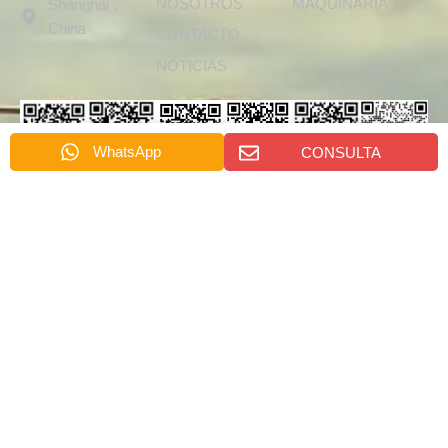
NOSOTROS
MAQUINARIA
Shanghai，
k
China
CONTACTO
NOTICIAS
WhatsApp
CONSULTA
Whatsapp
Whatsapp
Whatsapp
Whatsapp
Wechat
Whatsapp
de
de
de
de
de Dino
de Alora
Emily
Rachel
Nydia
Cindy
Wang
ENVÍANOS UN MENSAJE
*
名
*
称