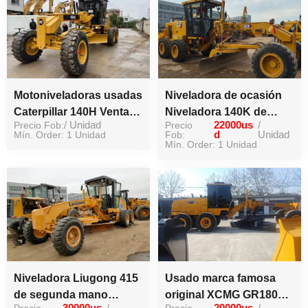
caliente
Motoniveladoras usadas
Niveladora de ocasión
Caterpillar 140H Venta
Niveladora 140K de
Precio Fob:
/ Unidad
Precio
22000us
/
de motoniveladoras de
segunda mano
Mín. Order: 1 Unidad
Fob:
d
Unidad
ocasión
Niveladora en buen
Mín. Order: 1 Unidad
estado
Niveladora Liugong 415
Usado marca famosa
de segunda mano
original XCMG GR1803
Precio
30000us
/
Precio
20000us
/