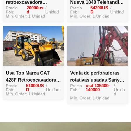
retroexcavadora
Nueva 1840 Telehandler
Precio
20000us
/
Precio
54200US
/
cargadora hidráulica
CE / EPA 17.5-18meter
Fob:
d
Unidad
Fob:
D
Unidad
CAT 420F
Mín. Order: 1 Unidad
4ton carretilla elevadora
Mín. Order: 1 Unidad
telescópica de brazo
Usa Top Marca CAT
Venta de perforadoras
428F Retroexcavadora
rotativas usadas Sany
Precio
51000US
/
Precio
usd 135400-
/
Cargadora para la venta
Sr235
Fob:
D
Unidad
Fob:
140000
Unida
caliente en la acción
Mín. Order: 1 Unidad
d
Mín. Order: 1 Unidad
original del cargador