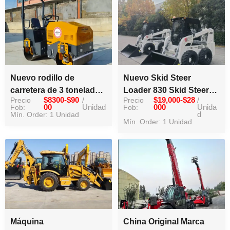
Nuevo rodillo de
Nuevo Skid Steer
carretera de 3 toneladas
Loader 830 Skid Steer
Precio
$8300-$90
/
Precio
$19,000-$28
/
Mini doble rodillo de
Loader Diesel Cargador
Fob:
00
Unidad
Fob:
000
Unida
acero para la venta
Mín. Order: 1 Unidad
d
Mín. Order: 1 Unidad
Máquina
China Original Marca