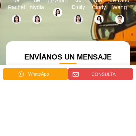
de
de
de
de Dino
de Alora
Emily
Rachel
Nydia
Cindy
Wang
ENVÍANOS UN MENSAJE
电
名
邮
WhatsApp
CONSULTA
称
询
*
盘
消
页
电
息
面
邮
消
消
*
息
息
电
电
话
话
*